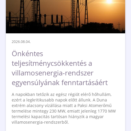
2026.08.04.
Önkéntes
teljesítménycsökkentés a
villamosenergia-rendszer
egyensúlyának fenntartásáért
A napokban tetőzik az egész régiót elérő hőhullám,
ezért a legkritikusabb napok előtt állunk. A Duna
extrém alacsony vízállása miatt a Paksi Atomerőmű
termelése mintegy 230 MW, emiatt jelenleg 1770 MW
termelési kapacitás tartósan hiányzik a magyar
villamosenergia-rendszerből.