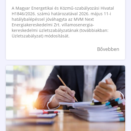
A Magyar Energetikai és Közmű-szabályozási Hivatal
H1846/2026. számú határozatával 2026. május 11-i
hatálybalépéssel jóváhagyta az MVM Next
Energiakereskedelmi Zrt. villamosenergia-
kereskedelmi üzletszabályzatának (továbbiakban:
Üzletszabályzat) módosítását.
Bővebben