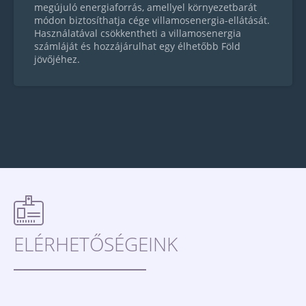
megújuló energiaforrás, amellyel környezetbarát
módon biztosíthatja cége villamosenergia-ellátását.
Használatával csökkentheti a villamosenergia
számláját és hozzájárulhat egy élhetőbb Föld
jövőjéhez.
ELÉRHETŐSÉGEINK