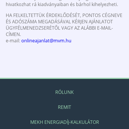
hivatkozhat rá kiadványaiban és bárhol kihelyezheti.
HA FELKELTETTÜK ÉRDEKLŐDÉSÉT, PONTOS CÉGNEVE
ÉS ADÓSZÁMA MEGADÁSÁVAL KÉRJEN AJÁNLATOT
ÜGYFÉLMENEDZSERÉTŐL VAGY AZ ALÁBBI E-MAIL-
CÍMEN.
e-mail:
onlineajanlat@mvm.hu
RÓLUNK
REMIT
MEKH ENERGIADÍJ-KALKULÁTOR