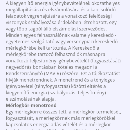
A kiegyenlítő energia igénybevételének okozathelyes
megállapítására és elszámolására és a kapcsolódó
feladatok végrehajtására a vonatkozó felelősségi
viszonyok szabályozása érdekében létrehozott, egy
vagy több tagból álló elszámolási szerveződés.
Minden egyes felhasználónak valamely kereskedő -
egyetemes szolgáltató vagy versenypiaci kereskedő –
mérlegkörébe kell tartoznia. A Kereskedő a
mérlegkörébe tartozó felhasználók másnapra
vonatkozó teljesítmény igénybevételét (fogyasztását)
negyedórás bontásban köteles megadni a
Rendszerirányító (MAVIR) részére. Ezt a tájékoztatást
hívják menetrendnek. A menetrend és a tényleges
igénybevétel (tényfogyasztás) közötti eltérés a
kiegyenlítő energia (szabályozási teljesítmény)
elszámolásának alapja.
Mérlegkör-menetrend
Egy mérlegkörre összesített, a mérlegkör termelését,
fogyasztását, a mérlegkörnek más mérlegkörökkel
kapcsolatos energia adás-vételét és a mérlegkör