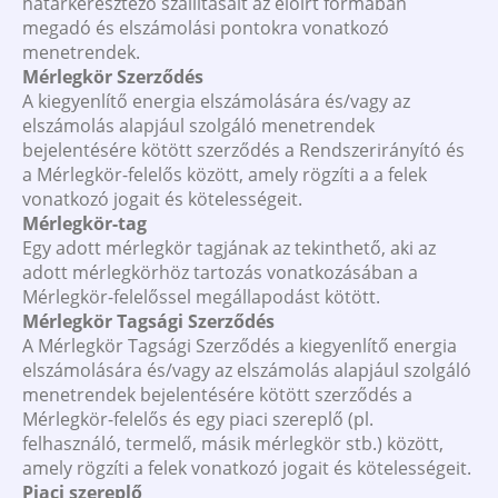
határkeresztező szállításait az előírt formában
megadó és elszámolási pontokra vonatkozó
menetrendek.
Mérlegkör Szerződés
A kiegyenlítő energia elszámolására és/vagy az
elszámolás alapjául szolgáló menetrendek
bejelentésére kötött szerződés a Rendszerirányító és
a Mérlegkör-felelős között, amely rögzíti a a felek
vonatkozó jogait és kötelességeit.
Mérlegkör-tag
Egy adott mérlegkör tagjának az tekinthető, aki az
adott mérlegkörhöz tartozás vonatkozásában a
Mérlegkör-felelőssel megállapodást kötött.
Mérlegkör Tagsági Szerződés
A Mérlegkör Tagsági Szerződés a kiegyenlítő energia
elszámolására és/vagy az elszámolás alapjául szolgáló
menetrendek bejelentésére kötött szerződés a
Mérlegkör-felelős és egy piaci szereplő (pl.
felhasználó, termelő, másik mérlegkör stb.) között,
amely rögzíti a felek vonatkozó jogait és kötelességeit.
Piaci szereplő