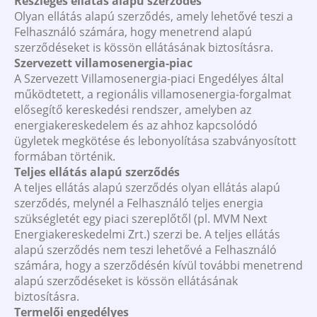
Részleges ellátás alapú szerződés
Olyan ellátás alapú szerződés, amely lehetővé teszi a
Felhasználó számára, hogy menetrend alapú
szerződéseket is kössön ellátásának biztosításra.
Szervezett villamosenergia-piac
A Szervezett Villamosenergia-piaci Engedélyes által
működtetett, a regionális villamosenergia-forgalmat
elősegítő kereskedési rendszer, amelyben az
energiakereskedelem és az ahhoz kapcsolódó
ügyletek megkötése és lebonyolítása szabványosított
formában történik.
Teljes ellátás alapú szerződés
A teljes ellátás alapú szerződés olyan ellátás alapú
szerződés, melynél a Felhasználó teljes energia
szükségletét egy piaci szereplőtől (pl. MVM Next
Energiakereskedelmi Zrt.) szerzi be. A teljes ellátás
alapú szerződés nem teszi lehetővé a Felhasználó
számára, hogy a szerződésén kívül további menetrend
alapú szerződéseket is kössön ellátásának
biztosításra.
Termelői engedélyes