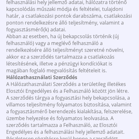
felhasználási hely jellemző adatai, hálózatra történő
kapcsolódás műszaki módja és feltételei, tulajdoni
határ, a csatlakozási pontok darabszáma, csatlakozási
ponton rendelkezésre álló teljesítmény, valamint a
fogyasztásmérő(k) adatai.
Abban az esetben, ha új bekapcsolás történik (új
felhasználó) vagy a meglévő felhasználó a
rendelkezésére álló teljesítményt szeretné növelni,
akkor ez a szerződés tartalmazza a csatlakozás
létesítésének, illetve a pénzügyi kondíciókat is
magában foglaló megvalósítás feltételeit is.
Hálózathasználati Szerződés
A Hálózathasználati Szerződés a területileg illetékes
Elosztói Engedélyes és a Felhasználó között jön létre.
A szerződés tárgya a fogyasztási hely bekapcsolása, a
villamos teljesítmény folyamatos biztosítása, valamint
a fogyasztásmérő berendezés kialakítása, felszerelése,
üzembe helyezése és folyamatos leolvasása. A
szerződés tartalmazza a Felhasználó, az Elosztói
Engedélyes és a felhasználási hely jellemző adatait.
Részletesen rögzítésre kerül benne a szerződött