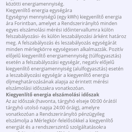
közötti energiamennyiség.
Kiegyenlítő energia egységára
Egységnyi mennyiségű (egy kWh) kiegyenlítő energia
ára Forintban, amelyet a Rendszerirányító minden
egyes elszámolási mérési időintervallumra külön
felszabályozási- és külön leszabályozási árként határoz
meg. A felszabályozás és leszabályozás egységárát
minden mérlegkörre egységesen alkalmazzák. Pozitív
előjelű kiegyenlítő energiamennyiség (túlfogyasztás)
esetén a felszabályozási egységár, negatív előjelű
kiegyenlítő energiamennyiség (alulfogyasztás) esetén
a leszabályozási egységár a kiegyenlítő energia
díjmeghatározásának alapja az érintett mérési
elszámolási időszakra vonatkozóan.
Kiegyenlítő energia elszámolási időszak
Az az időszak (havonta, tárgyhó elseje 00:00 órától
tárgyhó utolsó napja 24:00 óráig), amelyre
vonatkozóan a Rendszerirányító pénzügyileg
elszámolja a Mérlegkör-felelősökkel a kiegyenlítő
energiát és a rendszerszintű szolgáltatásokra