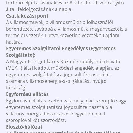
történő eljuttatásának és az Átviteli Rendszerirányító
általi feldolgozásának a napja.
Csatlakozási pont
A villamosművek, a villamosmű és a felhasználói
berendezés, továbbá a villamosmű, a magánvezeték, a
termelői vezeték, illetve közvetlen vezeték tulajdoni
határa.
Egyetemes Szolgáltatói Engedélyes (Egyetemes
Szolgáltató):
A Magyar Energetikai és Közmű-szabályozási Hivatal
(MEKH) által kiadott működési engedély alapján, az
egyetemes szolgáltatásra jogosult felhasználók
számára villamosenergia-szolgáltatást nyújtó
társaság.
Egyforrású ellátás
Egyforrású ellátás esetén valamely piaci szereplő vagy
egyetemes szolgáltatásra jogosult felhasználó a
villamos energia beszerzésére egyetlen piaci
szereplővel köt szerződést.
Elosztó-hálózat