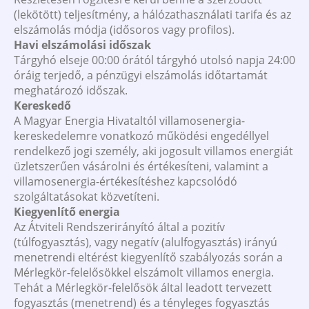
(lekötött) teljesítmény, a hálózathasználati tarifa és az
elszámolás módja (idősoros vagy profilos).
Havi elszámolási időszak
Tárgyhó elseje 00:00 órától tárgyhó utolsó napja 24:00
óráig terjedő, a pénzügyi elszámolás időtartamát
meghatározó időszak.
Kereskedő
A Magyar Energia Hivataltól villamosenergia-
kereskedelemre vonatkozó működési engedéllyel
rendelkező jogi személy, aki jogosult villamos energiát
üzletszerűen vásárolni és értékesíteni, valamint a
villamosenergia-értékesítéshez kapcsolódó
szolgáltatásokat közvetíteni.
Kiegyenlítő energia
Az Átviteli Rendszerirányító által a pozitív
(túlfogyasztás), vagy negatív (alulfogyasztás) irányú
menetrendi eltérést kiegyenlítő szabályozás során a
Mérlegkör-felelősökkel elszámolt villamos energia.
Tehát a Mérlegkör-felelősök által leadott tervezett
fogyasztás (menetrend) és a tényleges fogyasztás