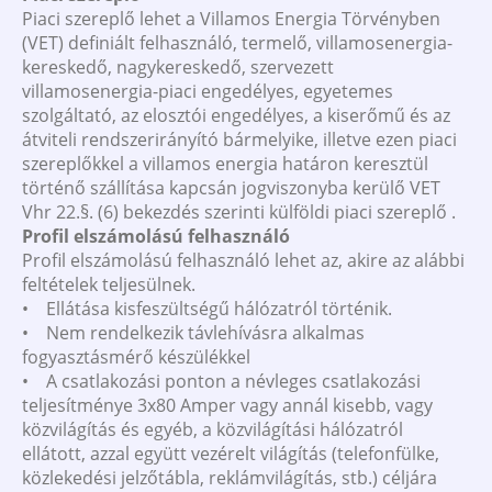
Piaci szereplő lehet a Villamos Energia Törvényben
(VET) definiált felhasználó, termelő, villamosenergia-
kereskedő, nagykereskedő, szervezett
villamosenergia-piaci engedélyes, egyetemes
szolgáltató, az elosztói engedélyes, a kiserőmű és az
átviteli rendszerirányító bármelyike, illetve ezen piaci
szereplőkkel a villamos energia határon keresztül
történő szállítása kapcsán jogviszonyba kerülő VET
Vhr 22.§. (6) bekezdés szerinti külföldi piaci szereplő .
Profil elszámolású felhasználó
Profil elszámolású felhasználó lehet az, akire az alábbi
feltételek teljesülnek.
• Ellátása kisfeszültségű hálózatról történik.
• Nem rendelkezik távlehívásra alkalmas
fogyasztásmérő készülékkel
• A csatlakozási ponton a névleges csatlakozási
teljesítménye 3x80 Amper vagy annál kisebb, vagy
közvilágítás és egyéb, a közvilágítási hálózatról
ellátott, azzal együtt vezérelt világítás (telefonfülke,
közlekedési jelzőtábla, reklámvilágítás, stb.) céljára