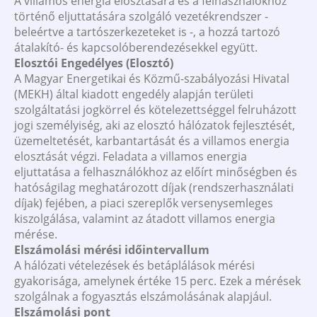
A villamos energia elosztására és a felhasználókhoz
történő eljuttatására szolgáló vezetékrendszer -
beleértve a tartószerkezeteket is -, a hozzá tartozó
átalakító- és kapcsolóberendezésekkel együtt.
Elosztói Engedélyes (Elosztó)
A Magyar Energetikai és Közmű-szabályozási Hivatal
(MEKH) által kiadott engedély alapján területi
szolgáltatási jogkörrel és kötelezettséggel felruházott
jogi személyiség, aki az elosztó hálózatok fejlesztését,
üzemeltetését, karbantartását és a villamos energia
elosztását végzi. Feladata a villamos energia
eljuttatása a felhasználókhoz az előírt minőségben és
hatóságilag meghatározott díjak (rendszerhasználati
díjak) fejében, a piaci szereplők versenysemleges
kiszolgálása, valamint az átadott villamos energia
mérése.
Elszámolási mérési időintervallum
A hálózati vételezések és betáplálások mérési
gyakorisága, amelynek értéke 15 perc. Ezek a mérések
szolgálnak a fogyasztás elszámolásának alapjául.
Elszámolási pont