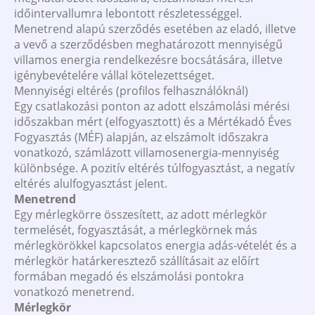
időintervallumra lebontott részletességgel.
Menetrend alapú szerződés esetében az eladó, illetve
a vevő a szerződésben meghatározott mennyiségű
villamos energia rendelkezésre bocsátására, illetve
igénybevételére vállal kötelezettséget.
Mennyiségi eltérés (profilos felhasználóknál)
Egy csatlakozási ponton az adott elszámolási mérési
időszakban mért (elfogyasztott) és a Mértékadó Éves
Fogyasztás (MÉF) alapján, az elszámolt időszakra
vonatkozó, számlázott villamosenergia-mennyiség
különbsége. A pozitív eltérés túlfogyasztást, a negatív
eltérés alulfogyasztást jelent.
Menetrend
Egy mérlegkörre összesített, az adott mérlegkör
termelését, fogyasztását, a mérlegkörnek más
mérlegkörökkel kapcsolatos energia adás-vételét és a
mérlegkör határkeresztező szállításait az előírt
formában megadó és elszámolási pontokra
vonatkozó menetrend.
Mérlegkör