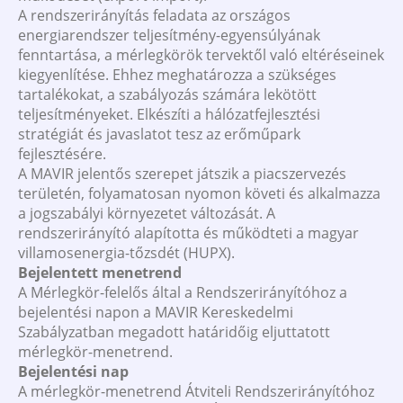
A rendszerirányítás feladata az országos
energiarendszer teljesítmény-egyensúlyának
fenntartása, a mérlegkörök tervektől való eltéréseinek
kiegyenlítése. Ehhez meghatározza a szükséges
tartalékokat, a szabályozás számára lekötött
teljesítményeket. Elkészíti a hálózatfejlesztési
stratégiát és javaslatot tesz az erőműpark
fejlesztésére.
A MAVIR jelentős szerepet játszik a piacszervezés
területén, folyamatosan nyomon követi és alkalmazza
a jogszabályi környezetet változását. A
rendszerirányító alapította és működteti a magyar
villamosenergia-tőzsdét (HUPX).
Bejelentett menetrend
A Mérlegkör-felelős által a Rendszerirányítóhoz a
bejelentési napon a MAVIR Kereskedelmi
Szabályzatban megadott határidőig eljuttatott
mérlegkör-menetrend.
Bejelentési nap
A mérlegkör-menetrend Átviteli Rendszerirányítóhoz