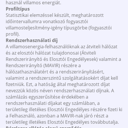
használ villamos energiát.
Profiltípus
Statisztikai elemzéssel készült, meghatározott
időintervallumra vonatkozó fogyasztói
villamosteljesítmény-igény típusgörbe (fogyasztói
profil).
Rendszerhasználati díj
A villamosenergia-felhasználóknak az átviteli hálózat
és az elosztói hálózat tulajdonosai (Átviteli
Rendszerirányító és Elosztói Engedélyesek) valamint a
Rendszerirányító (MAVIR) részére a
hálózathasználatért és a rendszerirányításért,
valamint a rendszerszintű szolgáltatásokért díjat kell
fizetniük. Ezt, a hatóság által meghatározott díjat
nevezzük közös néven rendszerhasználati díjnak. A
számlázás egyszerűsítése érdekében a
rendszerhasználati díjakat egy számlában, a
területileg illetékes Elosztói Engedélyes részére fizeti ki
a Felhasználó, azonban a MAVIR-nak járó részt a
területileg illetékes Elosztói Engedélyes továbbutalja.