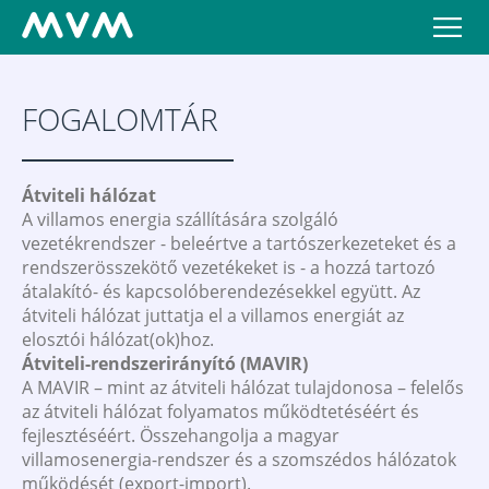
FOGALOMTÁR
Átviteli hálózat
A villamos energia szállítására szolgáló
vezetékrendszer - beleértve a tartószerkezeteket és a
rendszerösszekötő vezetékeket is - a hozzá tartozó
átalakító- és kapcsolóberendezésekkel együtt. Az
átviteli hálózat juttatja el a villamos energiát az
elosztói hálózat(ok)hoz.
Átviteli-rendszerirányító (MAVIR)
A MAVIR – mint az átviteli hálózat tulajdonosa – felelős
az átviteli hálózat folyamatos működtetéséért és
fejlesztéséért. Összehangolja a magyar
villamosenergia-rendszer és a szomszédos hálózatok
működését (export-import).