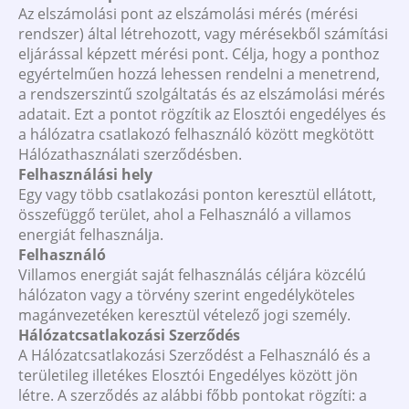
Az elszámolási pont az elszámolási mérés (mérési
rendszer) által létrehozott, vagy mérésekből számítási
eljárással képzett mérési pont. Célja, hogy a ponthoz
egyértelműen hozzá lehessen rendelni a menetrend,
a rendszerszintű szolgáltatás és az elszámolási mérés
adatait. Ezt a pontot rögzítik az Elosztói engedélyes és
a hálózatra csatlakozó felhasználó között megkötött
Hálózathasználati szerződésben.
Felhasználási hely
Egy vagy több csatlakozási ponton keresztül ellátott,
összefüggő terület, ahol a Felhasználó a villamos
energiát felhasználja.
Felhasználó
Villamos energiát saját felhasználás céljára közcélú
hálózaton vagy a törvény szerint engedélyköteles
magánvezetéken keresztül vételező jogi személy.
Hálózatcsatlakozási Szerződés
A Hálózatcsatlakozási Szerződést a Felhasználó és a
területileg illetékes Elosztói Engedélyes között jön
létre. A szerződés az alábbi főbb pontokat rögzíti: a