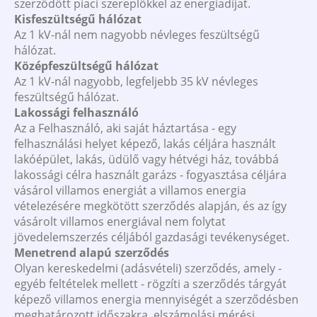
szerződött piaci szereplőkkel az energiadíjat.
Kisfeszültségű hálózat
Az 1 kV-nál nem nagyobb névleges feszültségű
hálózat.
Középfeszültségű hálózat
Az 1 kV-nál nagyobb, legfeljebb 35 kV névleges
feszültségű hálózat.
Lakossági felhasználó
Az a Felhasználó, aki saját háztartása - egy
felhasználási helyet képező, lakás céljára használt
lakóépület, lakás, üdülő vagy hétvégi ház, továbbá
lakossági célra használt garázs - fogyasztása céljára
vásárol villamos energiát a villamos energia
vételezésére megkötött szerződés alapján, és az így
vásárolt villamos energiával nem folytat
jövedelemszerzés céljából gazdasági tevékenységet.
Menetrend alapú szerződés
Olyan kereskedelmi (adásvételi) szerződés, amely -
egyéb feltételek mellett - rögzíti a szerződés tárgyát
képező villamos energia mennyiségét a szerződésben
meghatározott időszakra, elszámolási mérési