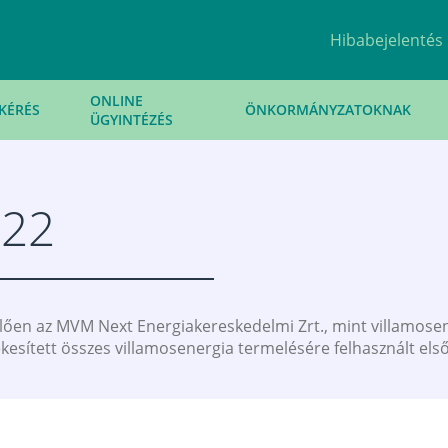
Hibabejelentés
ONLINE
KÉRÉS
ÖNKORMÁNYZATOKNAK
ÜGYINTÉZÉS
022
elően az MVM Next Energiakereskedelmi Zrt., mint villamos
ékesített összes villamosenergia termelésére felhasznált el