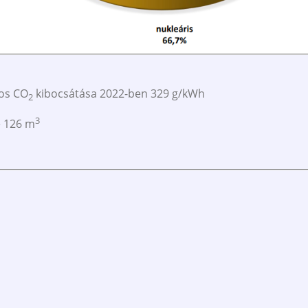
gos CO
kibocsátása 2022-ben 329 g/kWh
2
3
e 126 m