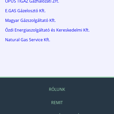
OPUS TIGÁZ Gázhálózati Zrt.
E.GAS Gázelosztó Kft.
Magyar Gázszolgáltató Kft.
Ózdi Energiaszolgáltató és Kereskedelmi Kft.
Natural Gas Service Kft.
RÓLUNK
REMIT